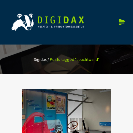
Digidax
/
Posts tagged "Leuchtwand"