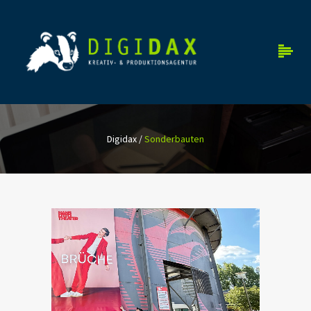
Digidax
/
Sonderbauten