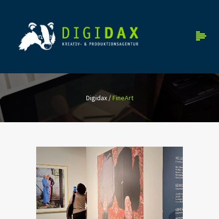
Digidax
/
FineArt