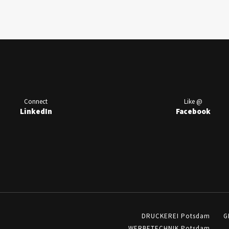
Connect
Like @
LinkedIn
Facebook
DRUCKEREI Potsdam
G
WERBETECHNIK Potsdam