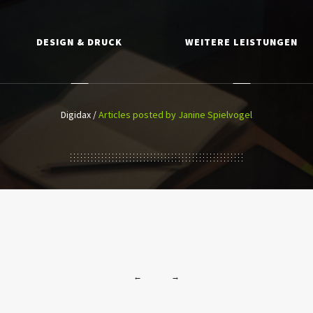
DESIGN & DRUCK
WEITERE LEISTUNGEN
Digidax
/
Articles posted by Janine Spielvogel
←
→