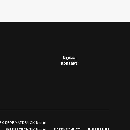
Digidax
Kontakt
ROßFORMATDRUCK Berlin
WERBETECHNIK Berlin
DATENSCHUTZ
IMPRESSUM