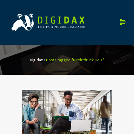
Digidax
/
Posts tagged "Direktdruck Holz"